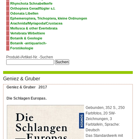
Rhynchota Schnabelkerfe
Orthoptera Geradflügler s.l.
Odonata Libellen
Ephemeroptera, Trichoptera, kleine Ordnungen
Arachnida/Myriapoda/Crustacea
Mollusca & other Evertebrata
Vertebrata Wirbeltiere
Botanik & Geologie
Botanik -antiquarisch-
Forstökologie
Produkt-/Artikel-Nr. -Suchen
Geniez & Gruber
Geniez & Gruber 2017
Die Schlagen Europas.
Gebunden, 352 S., 250
Farbfotos, 20 SW-
Zeichnungen, 3
Farbtafeln, Sprache:
Deutsch
Das Standardwerk mit