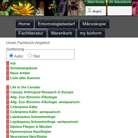
Mein Konto
Ihr Warenkorb
(login)
Home
Entomologiebedarf
Mikroskopie
Fachliteratur
Warenkorb
my bioform
Unser Fachbuch-Angebot:
Sortierung
Autor
Titel
top
Sonderangebote
Neue Artikel
Liste aller Autoren
Life in the Cerrado
Canopy Arthropod Research in Europe
Allg. Zoo-/Entomo-/Ökologie
Allg. Zoo-/Entomo-/Ökologie -antiquarisch-
Coleoptera Käfer
Coleoptera Käfer -antiquarisch-
Lepidoptera Schmetterlinge
Lepidoptera Schmetterlinge -antiquarisch-
Diptera Fliegen & Mücken
Hymenoptera Hautflügler
Neuroptera Netzflügler