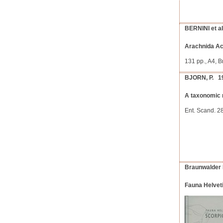
BERNINI et a
Arachnida Aca
131 pp., A4, B
BJORN, P. 1
A taxonomic r
Ent. Scand. 
Braunwalder
Fauna Helvet