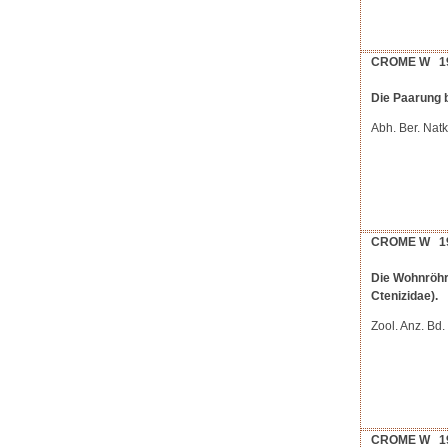
CROME W 1
Die Paarung 
Abh. Ber. Nat
CROME W 1
Die Wohnröhr
Ctenizidae).
Zool. Anz. Bd
CROME W 1