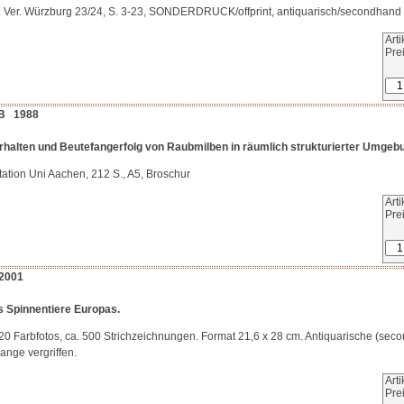
s. Ver. Würzburg 23/24, S. 3-23, SONDERDRUCK/offprint, antiquarisch/secondhand
Art
Pre
B 1988
halten und Beutefangerfolg von Raubmilben in räumlich strukturierter Umgeb
tation Uni Aachen, 212 S., A5, Broschur
Art
Pre
2001
 Spinnentiere Europas.
 1020 Farbfotos, ca. 500 Strichzeichnungen. Format 21,6 x 28 cm. Antiquarische (se
ange vergriffen.
Art
Pre