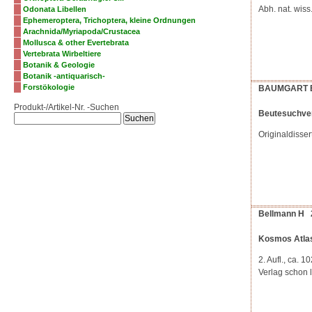
Abh. nat. wis
Odonata Libellen
Ephemeroptera, Trichoptera, kleine Ordnungen
Arachnida/Myriapoda/Crustacea
Mollusca & other Evertebrata
Vertebrata Wirbeltiere
Botanik & Geologie
Botanik -antiquarisch-
Forstökologie
BAUMGART 
Produkt-/Artikel-Nr. -Suchen
Beutesuchver
Originaldisser
Bellmann H 
Kosmos Atlas
2. Aufl., ca.
Verlag schon l