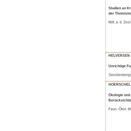
Studien an K
der Thomisin
Mitt. a. d. Zo
HELVERSEN
Unrichtige F
Senckenbergi
HOERSCHEL
Ökologie und
Berücksichtig
Faun.-Ökol. M