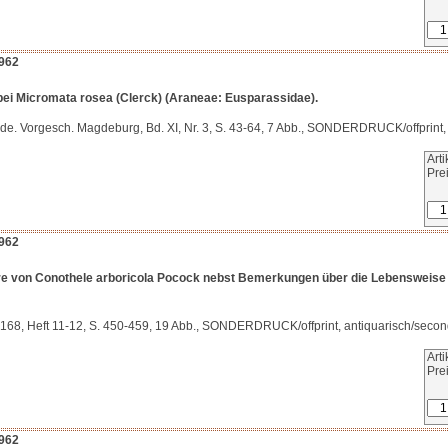
962
bei Micromata rosea (Clerck) (Araneae: Eusparassidae).
kde. Vorgesch. Magdeburg, Bd. XI, Nr. 3, S. 43-64, 7 Abb., SONDERDRUCK/offprint
Art
Pre
962
e von Conothele arboricola Pocock nebst Bemerkungen über die Lebensweise d
. 168, Heft 11-12, S. 450-459, 19 Abb., SONDERDRUCK/offprint, antiquarisch/seco
Art
Pre
962