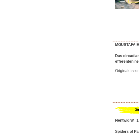
MOUSTAFA E
Das circadian
efferenten n
Originaldisser
Nentwig W 1
Spiders of P