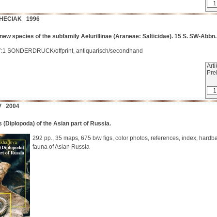
HECIAK 1996
 new species of the subfamily Aelurillinae (Araneae: Salticidae). 15 S. SW-Abbn.
27:1 SONDERDRUCK/offprint, antiquarisch/secondhand
Art
Pre
EV 2004
s (Diplopoda) of the Asian part of Russia.
292 pp., 35 maps, 675 b/w figs, color photos, references, index, hardb
fauna of Asian Russia