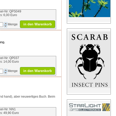
ikel-Nr: QPS049
is: 6,00 Euro
in den Warenkorb
Menge
ung.
ikel-Nr: QP037
is: 14,00 Euro
in den Warenkorb
Menge
cond hand), aber neuwertiges Buch. Beim
ikel-Nr: NN1
is: 49,90 Euro