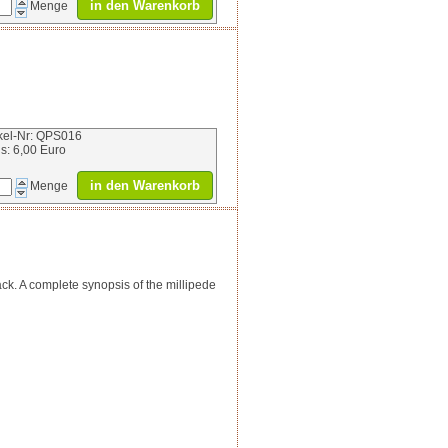
in den Warenkorb
Menge
ikel-Nr: QPS016
is: 6,00 Euro
in den Warenkorb
Menge
ack. A complete synopsis of the millipede