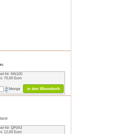
er.
ikel-Nr: NN100
is: 70,00 Euro
in den Warenkorb
Menge
stand
ikel-Nr: QP043
is: 12,00 Euro