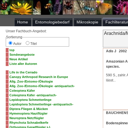
Home
Entomologiebedarf
Mikroskopie
Fachliteratu
Unser Fachbuch-Angebot:
Arachnida/
Sortierung
Autor
Titel
top
Adis J 2002
Sonderangebote
Neue Artikel
Amazonian Ara
Liste aller Autoren
species.
Life in the Cerrado
590 S., zahlr.
Canopy Arthropod Research in Europe
lässt...
Allg. Zoo-/Entomo-/Ökologie
Allg. Zoo-/Entomo-/Ökologie -antiquarisch-
Coleoptera Käfer
Coleoptera Käfer -antiquarisch-
Lepidoptera Schmetterlinge
Lepidoptera Schmetterlinge -antiquarisch-
Diptera Fliegen & Mücken
BAUCHHENSS
Hymenoptera Hautflügler
Neuroptera Netzflügler
Rhynchota Schnabelkerfe
Bodenspinnen 
Orthoptera Geradflügler s.l.