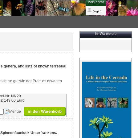
Mein Konto
(login)
Ihr Warenkorb
e genera, and lists of known terrestial
nicht so gut wie der Preis es erwarten
ikel-Nr: NN29
is: 149,00 Euro
in den Warenkorb
Menge
 Spinnenfaunistik Unterfrankens.