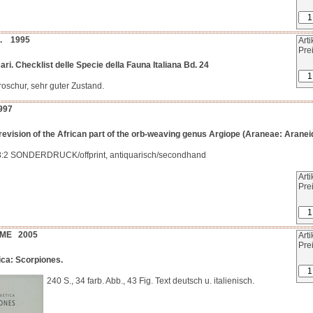
l. 1995
Art
Pre
ri. Checklist delle Specie della Fauna Italiana Bd. 24
roschur, sehr guter Zustand.
997
evision of the African part of the orb-weaving genus Argiope (Araneae: Aranei
28:2 SONDERDRUCK/offprint, antiquarisch/secondhand
Art
Pre
 ME 2005
Art
Pre
ica: Scorpiones.
240 S., 34 farb. Abb., 43 Fig. Text deutsch u. italienisch.