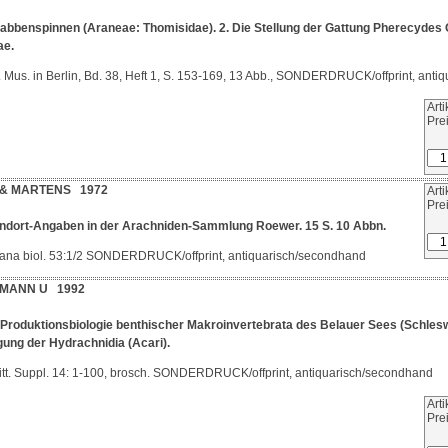
rabbenspinnen (Araneae: Thomisidae). 2. Die Stellung der Gattung Pherecydes
ae.
ol. Mus. in Berlin, Bd. 38, Heft 1, S. 153-169, 13 Abb., SONDERDRUCK/offprint, ant
Art
Pre
 & MARTENS 1972
Art
Pre
undort-Angaben in der Arachniden-Sammlung Roewer. 15 S. 10 Abbn.
ana biol. 53:1/2 SONDERDRUCK/offprint, antiquarisch/secondhand
MANN U 1992
 Produktionsbiologie benthischer Makroinvertebrata des Belauer Sees (Schlesw
ung der Hydrachnidia (Acari).
itt. Suppl. 14: 1-100, brosch. SONDERDRUCK/offprint, antiquarisch/secondhand
Art
Pre