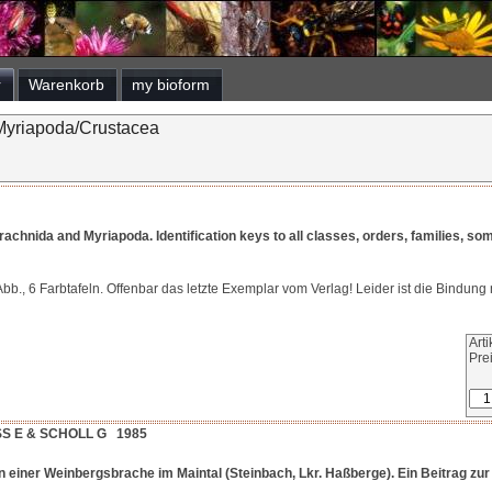
r
Warenkorb
my bioform
Myriapoda/Crustacea
chnida and Myriapoda. Identification keys to all classes, orders, families, som
 Abb., 6 Farbtafeln. Offenbar das letzte Exemplar vom Verlag! Leider ist die Bindung 
Art
Pre
 E & SCHOLL G 1985
einer Weinbergsbrache im Maintal (Steinbach, Lkr. Haßberge). Ein Beitrag zur