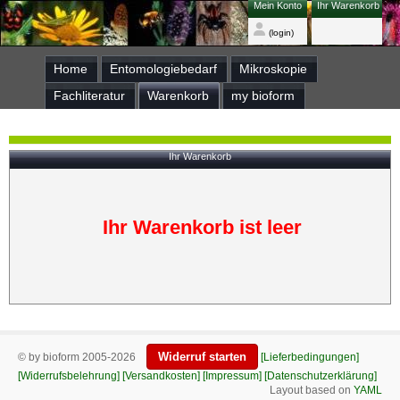
Mein Konto
Ihr Warenkorb
(login)
Home
Entomologiebedarf
Mikroskopie
Fachliteratur
Warenkorb
my bioform
Ihr Warenkorb
Ihr Warenkorb ist leer
Widerruf starten
© by bioform 2005-2026
[Lieferbedingungen]
[Widerrufsbelehrung]
[Versandkosten]
[Impressum]
[Datenschutzerklärung]
Layout based on
YAML