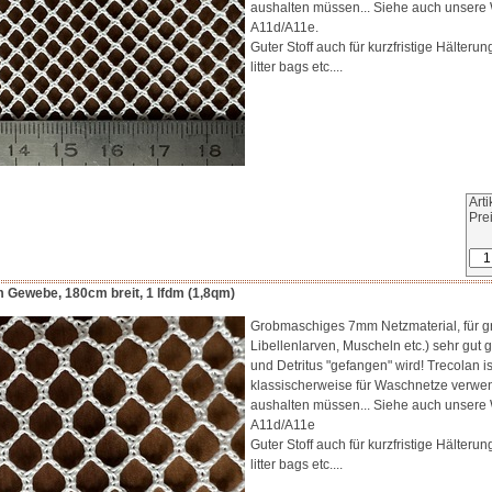
aushalten müssen... Siehe auch unsere
A11d/A11e.
Guter Stoff auch für kurzfristige Hälte
litter bags etc....
Art
Pre
 Gewebe, 180cm breit, 1 lfdm (1,8qm)
Grobmaschiges 7mm Netzmaterial, für g
Libellenlarven, Muscheln etc.) sehr gut 
und Detritus "gefangen" wird! Trecolan 
klassischerweise für Waschnetze verwen
aushalten müssen... Siehe auch unsere
A11d/A11e
Guter Stoff auch für kurzfristige Hälte
litter bags etc....