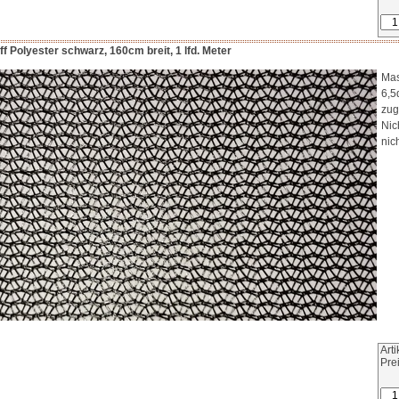
f Polyester schwarz, 160cm breit, 1 lfd. Meter
Mas
6,5
zug
Nic
nic
Art
Pre