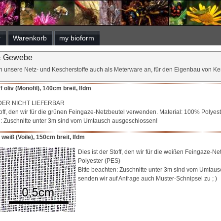
r
Warenkorb
my bioform
 & Gewebe
n unsere Netz- und Kescherstoffe auch als Meterware an, für den Eigenbau von Kes
 oliv (Monofil), 140cm breit, lfdm
DER NICHT LIEFERBAR
toff, den wir für die grünen Feingaze-Netzbeutel verwenden. Material: 100% Polyest
n: Zuschnitte unter 3m sind vom Umtausch ausgeschlossen!
 weiß (Voile), 150cm breit, lfdm
Dies ist der Stoff, den wir für die weißen Feingaze-
Polyester (PES)
Bitte beachten: Zuschnitte unter 3m sind vom Umtaus
senden wir auf Anfrage auch Muster-Schnipsel zu ; )