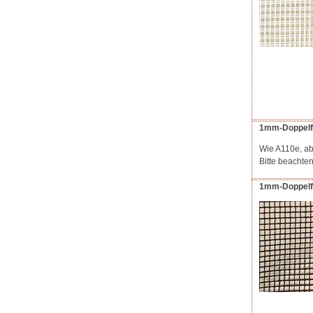
1mm-Doppelfad
Wie A110e, ab
Bitte beachte
1mm-Doppelfad