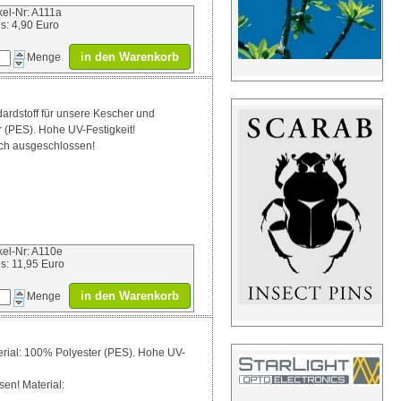
ikel-Nr: A111a
is: 4,90 Euro
in den Warenkorb
Menge
ardstoff für unsere Kescher und
r (PES). Hohe UV-Festigkeit!
sch ausgeschlossen!
ikel-Nr: A110e
is: 11,95 Euro
in den Warenkorb
Menge
terial: 100% Polyester (PES). Hohe UV-
en! Material: