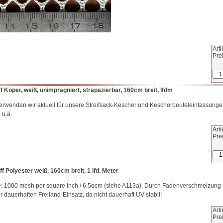
Art
Pre
 Köper, weiß, unimprägniert, strapazierbar, 160cm breit, lfdm
verwenden wir aktuell für unsere Streifsack-Kescher und Kescherbeuteleinfassung
 u.ä.
Art
Pre
f Polyester weiß, 160cm breit, 1 lfd. Meter
 1000 mesh per square inch / 6,5qcm (siehe A113a). Durch Fadenverschmelzung s
r dauerhaften Freiland-Einsatz, da nicht dauerhaft UV-stabil!
Art
Pre