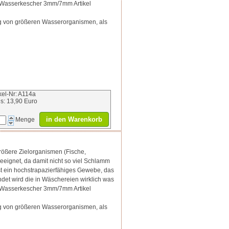
 Wasserkescher 3mm/7mm Artikel
rung von größeren Wasserorganismen, als
ikel-Nr: A114a
is: 13,90 Euro
in den Warenkorb
Menge
rößere Zielorganismen (Fische,
geeignet, da damit nicht so viel Schlamm
ist ein hochstrapazierfähiges Gewebe, das
det wird die in Wäschereien wirklich was
 Wasserkescher 3mm/7mm Artikel
rung von größeren Wasserorganismen, als