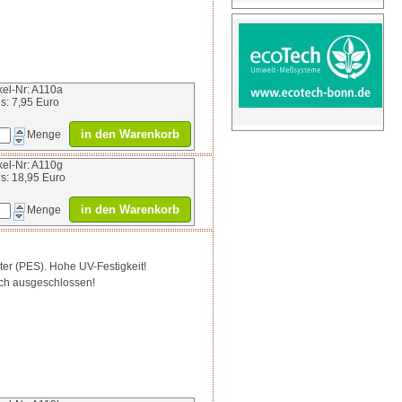
ikel-Nr: A110a
is: 7,95 Euro
in den Warenkorb
Menge
ikel-Nr: A110g
is: 18,95 Euro
in den Warenkorb
Menge
ter (PES). Hohe UV-Festigkeit!
sch ausgeschlossen!