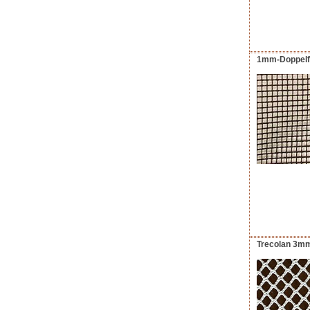
1mm-Doppelfad
Trecolan 3mm