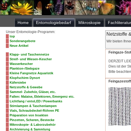
Home
Entomologiebedarf
Mikroskopie
Fachliteratu
Unser Entomologie-Programm:
Netzstoffe
top
Sonderangebote
Wir bieten Ihne
Neue Artikel
Feingaze-Stoff
Klapp- und Taschennetze
Streif- und Wiesen-Kescher
DERZEIT LEI
Wasserkescher
Dies ist der S
Plankton-/Siebgaze
Bitte beachte
Kleine Fangnetze Aquaristik
Klopfschirm Dynort
Feingazestoff
Käfersiebe
Netzstoffe & Gewebe
Sammel- Zubehör, Gläser, etc.
Fallen: Malaise, Eklektoren, Emergenz etc.
Lichtfang / entoLED / Powerbanks
Stirnlampen & Taschenlampen
Vials, Schraubdeckel-Röhren PE
Präparation von Insekten
Pinzetten, Scheren, Bestecke
Mikroskopie- & Laborzubehör
Archivierung & Sammlung