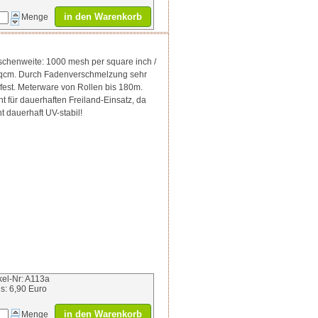
in den Warenkorb
Menge
chenweite: 1000 mesh per square inch /
qcm. Durch Fadenverschmelzung sehr
fest. Meterware von Rollen bis 180m.
ht für dauerhaften Freiland-Einsatz, da
ht dauerhaft UV-stabil!
ikel-Nr: A113a
is: 6,90 Euro
in den Warenkorb
Menge