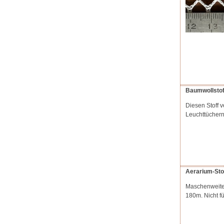
Baumwollstoff
Diesen Stoff 
Leuchttüchern
Aerarium-Stof
Maschenweite:
180m. Nicht fü