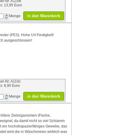
ikel-Nr: A110b
is: 13,95 Euro
in den Warenkorb
Menge
ester (PES). Hohe UV-Festigkeit!
sch ausgeschlossen!
ikel-Nr: A110c
is: 8,90 Euro
in den Warenkorb
Menge
rößere Zielorganismen (Fische,
geeignet, da damit nicht so viel Schlamm
ist ein hochstrapazierfähiges Gewebe, das
det wird die in Wäschereien wirklich was