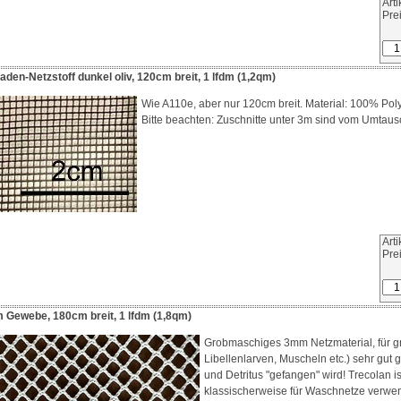
Art
Pre
en-Netzstoff dunkel oliv, 120cm breit, 1 lfdm (1,2qm)
Wie A110e, aber nur 120cm breit. Material: 100% Poly
Bitte beachten: Zuschnitte unter 3m sind vom Umtau
Art
Pre
 Gewebe, 180cm breit, 1 lfdm (1,8qm)
Grobmaschiges 3mm Netzmaterial, für g
Libellenlarven, Muscheln etc.) sehr gut 
und Detritus "gefangen" wird! Trecolan 
klassischerweise für Waschnetze verwen