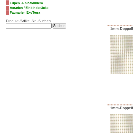
Lupen -> bioformicro
Aerarien / Einbindesäcke
Faunarien ExoTerra
Produkt-/Artikel-Nr. -Suchen
1mm-Doppelfad
1mm-Doppelfad