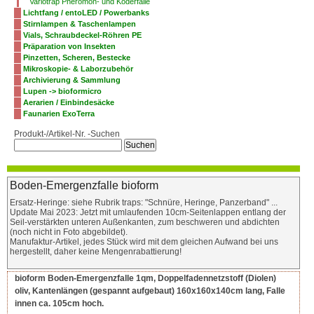
Variotrap Pheromon- und Köderfalle
Lichtfang / entoLED / Powerbanks
Stirnlampen & Taschenlampen
Vials, Schraubdeckel-Röhren PE
Präparation von Insekten
Pinzetten, Scheren, Bestecke
Mikroskopie- & Laborzubehör
Archivierung & Sammlung
Lupen -> bioformicro
Aerarien / Einbindesäcke
Faunarien ExoTerra
Produkt-/Artikel-Nr. -Suchen
Boden-Emergenzfalle bioform
Ersatz-Heringe: siehe Rubrik traps: "Schnüre, Heringe, Panzerband" ...
Update Mai 2023: Jetzt mit umlaufenden 10cm-Seitenlappen entlang der
Seil-verstärkten unteren Außenkanten, zum beschweren und abdichten
(noch nicht in Foto abgebildet).
Manufaktur-Artikel, jedes Stück wird mit dem gleichen Aufwand bei uns
hergestellt, daher keine Mengenrabattierung!
bioform Boden-Emergenzfalle 1qm, Doppelfadennetzstoff (Diolen)
oliv, Kantenlängen (gespannt aufgebaut) 160x160x140cm lang, Falle
innen ca. 105cm hoch.