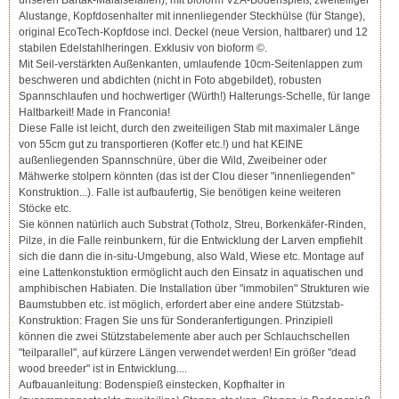
Alustange, Kopfdosenhalter mit innenliegender Steckhülse (für Stange),
original EcoTech-Kopfdose incl. Deckel (neue Version, haltbarer) und 12
stabilen Edelstahlheringen. Exklusiv von bioform ©.
Mit Seil-verstärkten Außenkanten, umlaufende 10cm-Seitenlappen zum
beschweren und abdichten (nicht in Foto abgebildet), robusten
Spannschlaufen und hochwertiger (Würth!) Halterungs-Schelle, für lange
Haltbarkeit! Made in Franconia!
Diese Falle ist leicht, durch den zweiteiligen Stab mit maximaler Länge
von 55cm gut zu transportieren (Koffer etc.!) und hat KEINE
außenliegenden Spannschnüre, über die Wild, Zweibeiner oder
Mähwerke stolpern könnten (das ist der Clou dieser "innenliegenden"
Konstruktion...). Falle ist aufbaufertig, Sie benötigen keine weiteren
Stöcke etc.
Sie können natürlich auch Substrat (Totholz, Streu, Borkenkäfer-Rinden,
Pilze, in die Falle reinbunkern, für die Entwicklung der Larven empfiehlt
sich die dann die in-situ-Umgebung, also Wald, Wiese etc. Montage auf
eine Lattenkonstuktion ermöglicht auch den Einsatz in aquatischen und
amphibischen Habiaten. Die Installation über "immobilen" Strukturen wie
Baumstubben etc. ist möglich, erfordert aber eine andere Stützstab-
Konstruktion: Fragen Sie uns für Sonderanfertigungen. Prinzipiell
können die zwei Stützstabelemente aber auch per Schlauchschellen
"teilparallel", auf kürzere Längen verwendet werden! Ein größer "dead
wood breeder" ist in Entwicklung....
Aufbauanleitung: Bodenspieß einstecken, Kopfhalter in