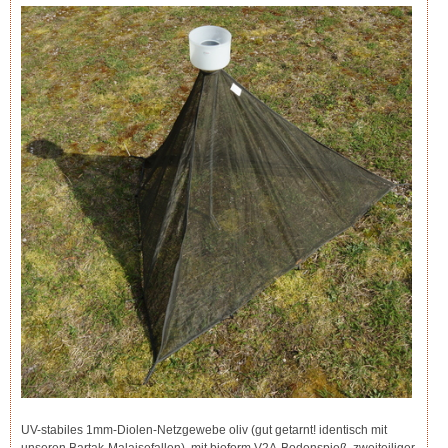
UV-stabiles 1mm-Diolen-Netzgewebe oliv (gut getarnt! identisch mit
unseren Bartak-Malaisefallen), mit bioform V2A-Bodenspieß, zweiteiliger