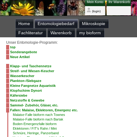
Mein Konto
Ihr Warenkorb
(login)
Home
Entomologiebedarf
Mikroskopie
Fachliteratur
Warenkorb
my bioform
Unser Entomologie-Programm:
top
Sonderangebote
Neue Artikel
Klapp- und Taschennetze
Streif- und Wiesen-Kescher
Wasserkescher
Plankton-/Siebgaze
Kleine Fangnetze Aquaristik
Klopfschirm Dynort
Käfersiebe
Netzstoffe & Gewebe
Sammel- Zubehör, Gläser, etc.
Fallen: Malaise, Eklektoren, Emergenz etc.
Malaise-Falle bioform nach Townes
Malaise-Falle bioform nach Bartak
Boden-Emergenzfalle bioform
Eklektoren / FIT's Rahn / Mini
Schnüre, Heringe, Panzerband